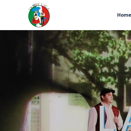
Hom
L