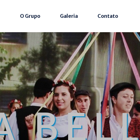
e
O Grupo
Galeria
Contato
A BEL